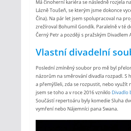
Má činoherní kariéra se následně rozjela n
Lázně Toušeň, se kterým jsme dokonce vyce
Čína). Na pár let jsem spolupracoval na p
zrežíroval Bohumil Gondík. Paralelně v té
Černý Petr a později s pražským Divadlem
Vlastní divadelní so
Poslední zmíněný soubor pro mě byl přelom
názorům na směrování divadla rozpadl. S h
a přemýšleli, zda se rozpustit, nebo využí
jsem se toho a v roce 2016 vzniklo
Divadlo 
Součástí repertoáru byly komedie Sluha dvo
vymření nebo Nájemníci pana Swana.