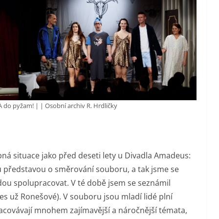
A do pyžam! | | Osobní archiv R. Hrdličky
ná situace jako před deseti lety u Divadla Amadeus:
nou představou o směrování souboru, a tak jsme se
udou spolupracovat. V té době jsem se seznámil
s už Ronešové). V souboru jsou mladí lidé plní
racovávají mnohem zajímavější a náročnější témata,