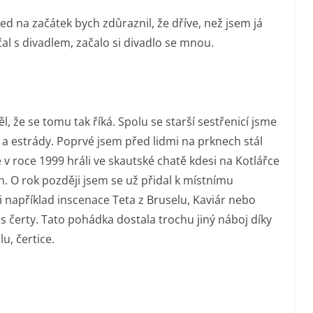
ed na začátek bych zdůraznil, že dříve, než jsem já
čal s divadlem, začalo si divadlo se mnou.
, že se tomu tak říká. Spolu se starší sestřenicí jsme
 a estrády. Poprvé jsem před lidmi na prknech stál
 v roce 1999 hráli ve skautské chatě kdesi na Kotlářce
. O rok později jsem se už přidal k místnímu
i například inscenace Teta z Bruselu, Kaviár nebo
 s čerty. Tato pohádka dostala trochu jiný náboj díky
u, čertice.