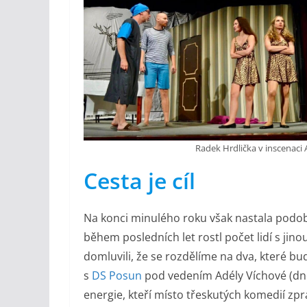
Radek Hrdlička v inscenaci 
Cesta je cíl
Na konci minulého roku však nastala podob
během posledních let rostl počet lidí s ji
domluvili, že se rozdělíme na dva, které b
s
DS Posun
pod vedením Adély Víchové (dne
energie, kteří místo třeskutých komedií zp