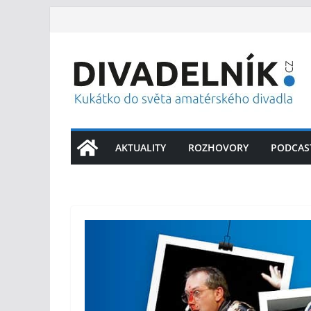
Přeskočit
na
obsah
AKTUALITY
ROZHOVORY
PODCAS