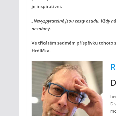
je inspirativní.
„Nevyzpytatelné jsou cesty osudu. Vždy n
neznámý.
Ve třicátém sedmém příspěvku tohoto se
Hrdlička.
R
D
her
Di
mo