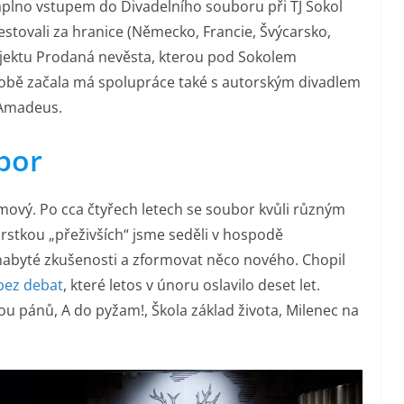
aplno vstupem do Divadelního souboru při TJ Sokol
stovali za hranice (Německo, Francie, Švýcarsko,
rojektu Prodaná nevěsta, kterou pod Sokolem
 době začala má spolupráce také s autorským divadlem
 Amadeus.
ubor
ový. Po cca čtyřech letech se soubor kvůli různým
rstkou „přeživších“ jsme seděli v hospodě
t nabyté zkušenosti a zformovat něco nového. Chopil
bez debat
, které letos v únoru oslavilo deset let.
u pánů, A do pyžam!, Škola základ života, Milenec na