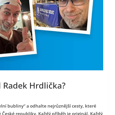
l Radek Hrdlička?
lní bubliny“ a odhalte nejrůznější cesty, které
é České republiky. Každý příběh je originál. Každý