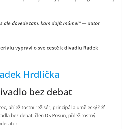
ás ale dovede tam, kam dojít máme!“
— autor
riálu vypráví o své cestě k divadlu Radek
adek Hrdlička
ivadlo bez debat
ec, příležitostní režisér, principál a umělecký šéf
vadla bez debat, člen DS Posun, příležitostný
derátor