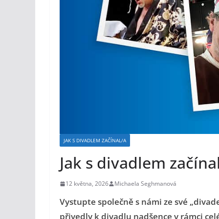
JAK S DIVADLEM ZAČÍNAL/A
Jak s divadlem začína
12 května, 2026
Michaela Seghmanová
Vystupte společně s námi ze své „divade
přivedly k divadlu nadšence v rámci cel