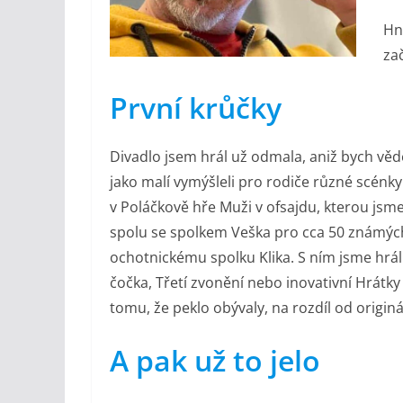
Hn
za
První krůčky
Divadlo jsem hrál už odmala, aniž bych věděl
jako malí vymýšleli pro rodiče různé scénky
v Poláčkově hře Muži v ofsajdu, kterou jsme
spolu se spolkem Veška pro cca 50 známých
ochotnickému spolku Klika. S ním jsme hrál
čočka, Třetí zvonění nebo inovativní Hrátky
tomu, že peklo obývaly, na rozdíl od originál
A pak už to jelo