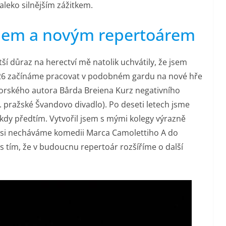
aleko silnějším zážitkem.
mem a novým repertoárem
tší důraz na herectví mě natolik uchvátily, že jsem
026 začínáme pracovat v podobném gardu na nové hře
norského autora Bårda Breiena Kurz negativního
 pražské Švandovo divadlo). Po deseti letech jsme
ž kdy předtím. Vytvořil jsem s mými kolegy výrazně
ru si necháváme komedii Marca Camolettiho A do
s tím, že v budoucnu repertoár rozšíříme o další