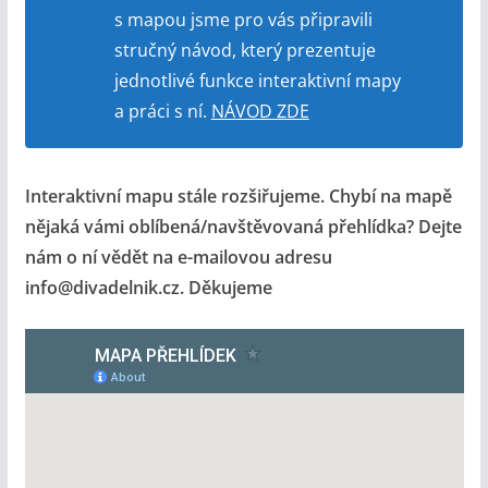
s mapou jsme pro vás připravili
stručný návod, který prezentuje
jednotlivé funkce interaktivní mapy
a práci s ní.
NÁVOD ZDE
Interaktivní mapu stále rozšiřujeme. Chybí na mapě
nějaká vámi oblíbená/navštěvovaná přehlídka? Dejte
nám o ní vědět na e-mailovou adresu
info@divadelnik.cz. Děkujeme