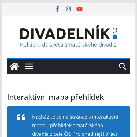
Přeskočit
na
obsah
Interaktivní mapa přehlídek
Nacházíte se na stránce s interaktivní
mapou přehlídek amatérského
divadla z celé ČR. Pro snadnější práci