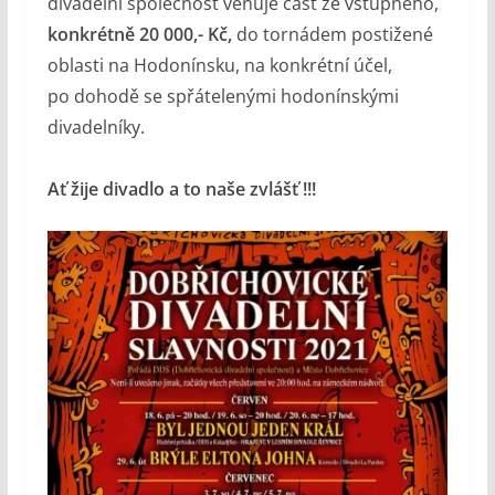
divadelní společnost věnuje část ze vstupného,
konkrétně 20 000,- Kč,
do tornádem postižené
oblasti na Hodonínsku, na konkrétní účel,
po dohodě se spřátelenými hodonínskými
divadelníky.
Ať žije divadlo a to naše zvlášť !!!