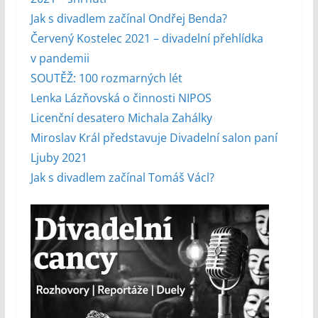
Jak s divadlem začínal Ondřej Benda?
Červený Kostelec 2021 – divadelní přehlídka
v pandemii
SOUTĚŽ: 100 rozmarných lét
Lenka Lázňovská o činnosti NIPOS
Licenční desatero Michala Zahálky
Miroslav Král představuje Divadelní salon paní
Ljuby 2021
Jak s divadlem začínal Tomáš Václ?