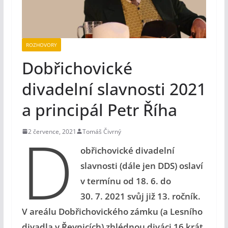
ROZHOVORY
Dobřichovické
divadelní slavnosti 2021
a principál Petr Říha
D
2 července, 2021
Tomáš Čivrný
obřichovické divadelní
slavnosti (dále jen DDS) oslaví
v termínu od 18. 6. do
30. 7. 2021 svůj již 13. ročník.
V areálu Dobřichovického zámku (a Lesního
divadla v Řevnicích) zhlédnou diváci 16 krát