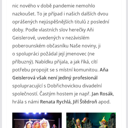
nic nového v době pandemie nemohlo
nazkoušet. To je případ i našich dalších dvou
oprášených nejúspěšnějších titulů z poslední
doby. Podle vlastních slov herečky Aňi
Geislerové, uvedených v nezávislém
poberounském občasníku Naše noviny, ji
o spolupráci požádal její jmenovec (ne
příbuzný). Nabídku přijala, a jak říká, cítí
potřebu propojit se s místní komunitou.
Aňa
Geislerová však není jediný profesionál
spolupracující s Dobřichovickou divadelní
společností. Častým hostem je např.
Jan Rosák
,
hrála s námi
Renata Rychlá, Jiří Štědroň
apod.