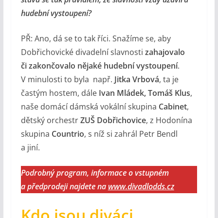
hudební vystoupení?
PŘ: Ano, dá se to tak říci. Snažíme se, aby
Dobřichovické divadelní slavnosti
zahajovalo
či zakončovalo nějaké hudební vystoupení
.
V minulosti to byla např.
Jitka Vrbová
, ta je
častým hostem, dále
Ivan Mládek, Tomáš Klus
,
naše domácí dámská vokální skupina
Cabinet
,
dětský orchestr
ZUŠ Dobřichovice
, z Hodonína
skupina
Countrio
, s níž si zahrál Petr Bendl
a jiní.
Podrobný program, informace o vstupném
a předprodeji najdete na
www.divadlodds.cz
Kdo jsou diváci