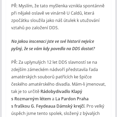
PŘ: Myslím, že tato myšlenka vznikla spontánně
při nějaké oslavě ve vinárně U Caldů, která
zpočátku sloužila jako náš útulek k utužování
vztahů po založení DDS.
Na jakou inscenaci jste ve své historii nejvíce
pyšný, že se vám kdy povedla na DDS dostat?
PŘ: Za uplynulých 12 let DDS slavností se na
zdejším zámeckém nádvoří představila řada
amatérských souborů patřících ke špičce
českého amatérského divadla. Mám-li jmenovat,
tak je to určitě
Rádobydivadlo Klapý
s Rozmarným létem
a
La Pardon Praha
s fraškou G. Feydeaua Dámský krejčí
. Pro velký
úspěch jsme tento spolek, složený z bývalých