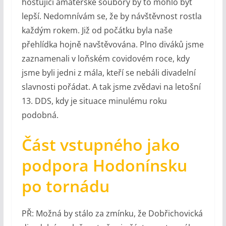
hostující amatérské soubory by to mohlo být
lepší. Nedomnívám se, že by návštěvnost rostla
každým rokem. Již od počátku byla naše
přehlídka hojně navštěvována. Plno diváků jsme
zaznamenali v loňském covidovém roce, kdy
jsme byli jedni z mála, kteří se nebáli divadelní
slavnosti pořádat. A tak jsme zvědavi na letošní
13. DDS, kdy je situace minulému roku
podobná.
Část vstupného jako
podpora Hodonínsku
po tornádu
PŘ: Možná by stálo za zmínku, že Dobřichovická