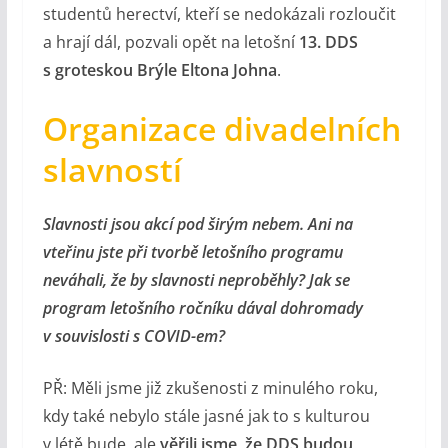
studentů herectví, kteří se nedokázali rozloučit
a hrají dál, pozvali opět na letošní
13. DDS
s groteskou Brýle Eltona Johna
.
Organizace divadelních
slavností
Slavnosti jsou akcí pod širým nebem. Ani na
vteřinu jste při tvorbě letošního programu
neváhali, že by slavnosti neproběhly? Jak se
program letošního ročníku dával dohromady
v souvislosti s COVID-em?
PŘ: Měli jsme již zkušenosti z minulého roku,
kdy také nebylo stále jasné jak to s kulturou
v létě bude, ale
věřili jsme, že DDS budou
.