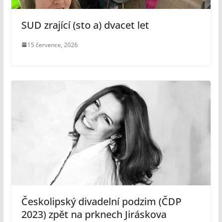
SUD zrající (sto a) dvacet let
15 července, 2026
Českolipský divadelní podzim (ČDP
2023) zpět na prknech Jiráskova