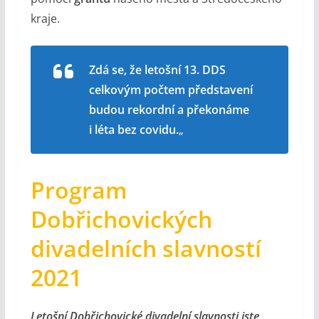
kraje.
Zdá se, že letošní 13. DDS
celkovým počtem představení
budou rekordní a překonáme
i léta bez covidu.
„
Program
Dobřichovických
divadelních slavností
2021
Letošní Dobřichovické divadelní slavnosti jste