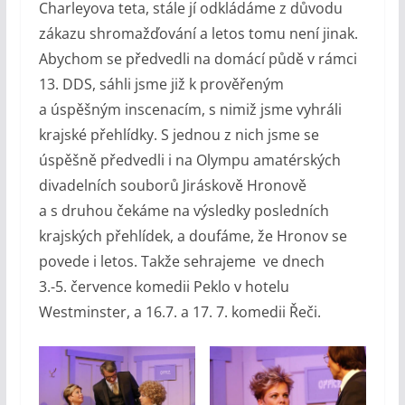
Charleyova teta, stále jí odkládáme z důvodu
zákazu shromažďování a letos tomu není jinak.
Abychom se předvedli na domácí půdě v rámci
13. DDS, sáhli jsme již k prověřeným
a úspěšným inscenacím, s nimiž jsme vyhráli
krajské přehlídky. S jednou z nich jsme se
úspěšně předvedli i na Olympu amatérských
divadelních souborů Jiráskově Hronově
a s druhou čekáme na výsledky posledních
krajských přehlídek, a doufáme, že Hronov se
povede i letos. Takže sehrajeme ve dnech
3.-5. července komedii Peklo v hotelu
Westminster, a 16.7. a 17. 7. komedii Řeči.