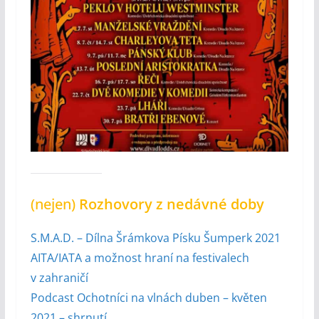
(nejen)
Rozhovory z nedávné doby
S.M.A.D. – Dílna Šrámkova Písku Šumperk 2021
AITA/IATA a možnost hraní na festivalech
v zahraničí
Podcast Ochotníci na vlnách duben – květen
2021 – shrnutí