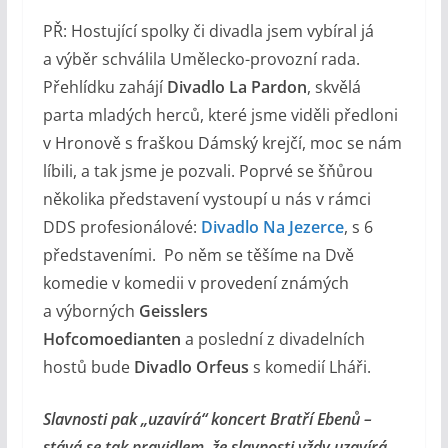
PŘ: Hostující spolky či divadla jsem vybíral já
a výběr schválila Umělecko-provozní rada.
Přehlídku zahájí
Divadlo La Pardon
, skvělá
parta mladých herců, které jsme viděli předloni
v Hronově s fraškou Dámský krejčí, moc se nám
líbili, a tak jsme je pozvali. Poprvé se šňůrou
několika představení vystoupí u nás v rámci
DDS profesionálové:
Divadlo Na Jezerce
, s 6
představeními. Po něm se těšíme na Dvě
komedie v komedii v provedení známých
a výborných
Geisslers
Hofcomoedianten
a poslední z divadelních
hostů bude
Divadlo Orfeus
s komedií Lháři.
Slavnosti pak „uzavírá“ koncert Bratří Ebenů –
stává se tak pravidlem, že slavnosti vždy uzavírá