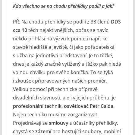
Kdo všechno se na chodu přehlídky podílí a jak?
PŘ: Na chodu přehlídky se podílí z 38 členů
DDS
cca 10
těch nejaktivnějších, občas se navíc
někdo přihlásí na výzvu k pomoci např. ke
stavbě hlediště a jeviště, či jako pořadatelská
služba na jednotlivá představení. Je to těžké,
dnes je každý značně vytížený a těžko pak hledá
volnou chvilku pro svého koníčka. To se týká
i zkoušek připravovaných našich premiér.
Velkou pomocí při technické přípravě
divadelních slavností, ale i v jejich průběhu, je
profesionální technik, osvětlovač Petr Calda
.
Nejen techniku musíme zorganizovat.
Projednávají se
smlouvy
s účastníky přehlídky,
chystá se
zázemí
pro hostující soubory, mobilní