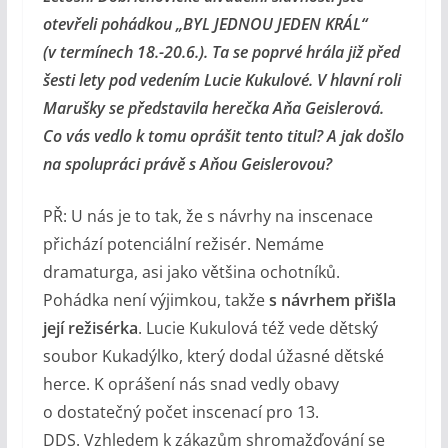
otevřeli pohádkou „BYL JEDNOU JEDEN KRÁL“
(v termínech 18.-20.6.). Ta se poprvé hrála již před
šesti lety pod vedením Lucie Kukulové. V hlavní roli
Marušky se představila herečka Aňa Geislerová.
Co vás vedlo k tomu oprášit tento titul? A jak došlo
na spolupráci právě s Aňou Geislerovou?
PŘ: U nás je to tak, že s návrhy na inscenace
přichází potenciální režisér. Nemáme
dramaturga, asi jako většina ochotníků.
Pohádka není výjimkou, takže
s návrhem přišla
její režisérka
. Lucie Kukulová též vede dětský
soubor Kukadýlko, který dodal úžasné dětské
herce. K oprášení nás snad vedly obavy
o dostatečný počet inscenací pro 13.
DDS. Vzhledem k zákazům shromažďování se