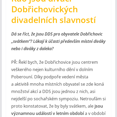
Dobřichovických
divadelních slavností
Dá se říct, že jsou DDS pro obyvatele Dobřichovic
„svátkem“? Lákají k účasti především místní diváky
nebo i diváky z daleka?
PŘ: Řekl bych, že Dobřichovice jsou centrem
veškerého nejen kulturního dění v dolním
Poberouní. Díky podpoře vedení města
a aktivitě mnoha místních obyvatel se zde koná
množství akcí a DDS jsou jednou z nich, asi
nejdelší po sochařském sympoziu. Netroufám si
proto konstatovat, že by byly svátkem, ale
jsou
významnou událostí v letním období
a v období