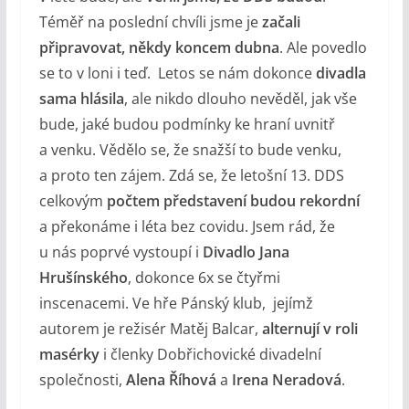
Téměř na poslední chvíli jsme je
začali
připravovat, někdy koncem dubna
. Ale povedlo
se to v loni i teď. Letos se nám dokonce
divadla
sama hlásila
, ale nikdo dlouho nevěděl, jak vše
bude, jaké budou podmínky ke hraní uvnitř
a venku. Vědělo se, že snažší to bude venku,
a proto ten zájem. Zdá se, že letošní 13. DDS
celkovým
počtem představení budou rekordní
a překonáme i léta bez covidu. Jsem rád, že
u nás poprvé vystoupí i
Divadlo Jana
Hrušínského
, dokonce 6x se čtyřmi
inscenacemi. Ve hře Pánský klub, jejímž
autorem je režisér Matěj Balcar,
alternují v roli
masérky
i členky Dobřichovické divadelní
společnosti,
Alena Říhová
a
Irena Neradová
.