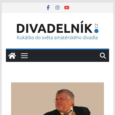
Přeskočit
na
obsah