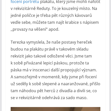
focení portrétu
plakátu, který jsme mohli nafotit
v rekvizitárně Reduty. To je kouzelný místo. Na
jedné poličce je třeba pět různých kávovarů
vedle sebe, můžete tam najít krabice s nápisem
,,provazy na věšení“ apod.
Terezka vymyslela, že naše postavy hereček
budou na plakátu právě v takovém skladu
rekvizit jako takové odložené věci. Jsme tam
k sobě přivázané lepicí páskou, protože ta
páska má v inscenaci další propojující význam.
A samozřejmě v momentě, kdy jsme při focení
už seděly k sobě slepené a naaranžované, přišlo
tam náhodou pět herců z divadla a divili se, co
se v rekvizitárně odehrává za sado maso.