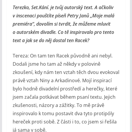
Terezko, Set.Kání. je tvůj autorský text. A ačkoliv
v inscenaci pouštíte píseň Petry Janů „Moje malá
premiéra“, dovolím si tvrdit, že můžeme mluvit
o autorském divadle. Co tě inspirovalo pro tento
text a jak se do něj dostal ten Racek?
Tereza: On tam ten Racek původně ani nebyl.
Dodali jsme ho tam až někdy v polovině
zkoušení, kdy nám ten vztah těch dvou evokoval
právě vztah Niny a Arkadinové. Mojí inspirací
bylo hodně divadelní prostředí a herečky, které
jsem začala potkávat během psaní textu. Jejich
zkušenosti, názory a zážitky. To mě právě
inspirovalo k tomu postavit dva tyto protipóly
hereček proti sobě. Z části i to, co jsem si řešila
já sama v sobě.