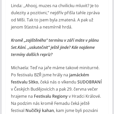
Linda: ,,Ahooj, muzes na chvilicku mluvit? Je to
dulezity a pozitivni,“ nejdřív přišla tahle zpráva
od Míši. Tak to jsem byla zmatená. A pak už
jenom šťastná a nesmírně hrdá.
Kromě „zajištěného“ termínu v září máte v plánu
Set.Kání. „uskutečnit“ ještě jinde? Kde najdeme
termíny dalších repríz?
Michaela: Teď na jaře máme takové miniturné.
Po festivalu BZŘ jsme hrály na
jamáckém
festivalu Sítko
, čeká nás o víkendu
SUDOBRANÍ
v Českých Budějovicích a pak 29. června večer
hrajeme na
Festivalu Regiony
v Hradci Králové.
Na podzim nás kromě Femadu čeká ještě
festival
Nučičký kahan
, kam jsme byli pozváni