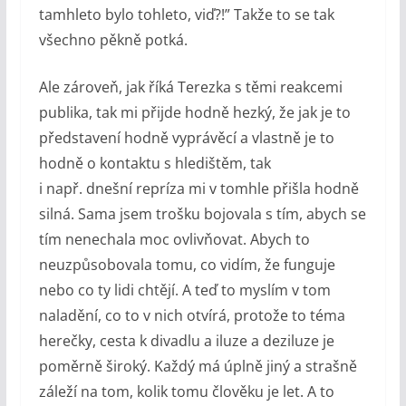
tamhleto bylo tohleto, viď?!” Takže to se tak
všechno pěkně potká.
Ale zároveň, jak říká Terezka s těmi reakcemi
publika, tak mi přijde hodně hezký, že jak je to
představení hodně vyprávěcí a vlastně je to
hodně o kontaktu s hledištěm, tak
i např. dnešní repríza mi v tomhle přišla hodně
silná. Sama jsem trošku bojovala s tím, abych se
tím nenechala moc ovlivňovat. Abych to
neuzpůsobovala tomu, co vidím, že funguje
nebo co ty lidi chtějí. A teď to myslím v tom
naladění, co to v nich otvírá, protože to téma
herečky, cesta k divadlu a iluze a deziluze je
poměrně široký. Každý má úplně jiný a strašně
záleží na tom, kolik tomu člověku je let. A to