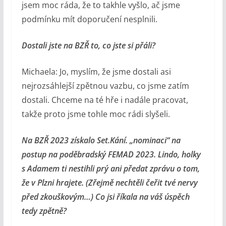
jsem moc ráda, že to takhle vyšlo, ač jsme
podmínku mít doporučení nesplnili.
Dostali jste na BZŘ to, co jste si přáli?
Michaela: Jo, myslím, že jsme dostali asi
nejrozsáhlejší zpětnou vazbu, co jsme zatím
dostali. Chceme na té hře i nadále pracovat,
takže proto jsme tohle moc rádi slyšeli.
Na BZŘ 2023 získalo Set.Kání. „nominaci“ na
postup na poděbradský FEMAD 2023.
Lindo, holky
s Adamem ti nestihli prý ani předat zprávu o tom,
že v Plzni hrajete. (Zřejmě nechtěli čeřit tvé nervy
před zkouškovým…) Co jsi říkala na váš úspěch
tedy zpětně?