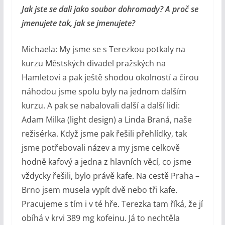
Jak jste se dali jako soubor dohromady? A proč se
jmenujete tak, jak se jmenujete?
Michaela: My jsme se s Terezkou potkaly na
kurzu Městských divadel pražských na
Hamletovi a pak ještě shodou okolností a čirou
náhodou jsme spolu byly na jednom dalším
kurzu. A pak se nabalovali další a další lidi:
Adam Milka (light design) a Linda Braná, naše
režisérka. Když jsme pak řešili přehlídky, tak
jsme potřebovali název a my jsme celkově
hodně kafový a jedna z hlavních věcí, co jsme
vždycky řešili, bylo právě kafe. Na cestě Praha –
Brno jsem musela vypít dvě nebo tři kafe.
Pracujeme s tím i v té hře. Terezka tam říká, že jí
obíhá v krvi 389 mg kofeinu. Já to nechtěla