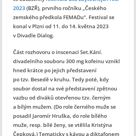
2023
(BZŘ),
prvního ročníku „Českého
zemského předkola FEMADu“
. Festival se
konal v Plzni od 11. do 14. května 2023
v Divadle Dialog.
Část rozhovoru o inscenaci Set.Kání.
divadelního souboru 300 mg kofeinu vznikl
hned krátce po jejich představení
po tzv. Besedě v kruhu. Tedy poté, kdy
soubor dostal na své představení zpětnou
vazbu od diváků otevřenou tzv. černým
a bílým mužem. (Do role černého muže se
posadil Jaromír Hruška, do role bílého
muže, resp. bílé ženy, se vtělila Kristýna
Čepková.) Tematicky s kávou a diktafonem