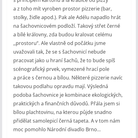
a z toho mít vyroben prostor pizzerie (bar,
stolky, židle apod.). Pak ale Adélu napadlo hrát
na šachovnicovém podloží. Takový střet černé
a bílé královny, zda budou kralovat celému
,,prostoru“. Ale vlastně od počátku jsme
uvažovali tak, že se s šachovnicí nebude
pracovat jako u hraní šachů, že to bude spíš
scénografický prvek, vymezené hrací pole
a práce s černou a bílou. Některé pizzerie navíc
takovou podlahu opravdu mají. Výsledná
podoba šachovnice je kombinace ekologických,
praktických a finančních důvodů. Přála jsem si
bílou plachtovinu, na kterou půjde snadno
přidělat samolepicí černá tapeta. A v tom nám
moc pomohlo Národní divadlo Brno…