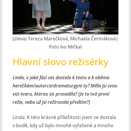
(zleva) Tereza Marečková, Michaela Čermáková|
Foto Ivo Mičkal
Hlavní slovo režisérky
Lindo, v jaké fázi ses dostala k textu a k oběma
herečkám/autorce/dramaturgyni ty? Měla jsi svou
vizi tvaru, kterou sis prosadila?
(Je to tvá první
režie, nebo už jsi režírovala předtím?)
Linda: K této krásné příležitosti jsem se dostala
v bodě, kdy už bylo mnohé vyřešené a mnoho