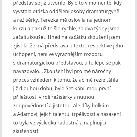
představ se již utvořilo. Bylo to v momentě, kdy
vyvstala otázka oddělení osoby dramaturgyně
a režisérky. Terezka mě oslovila na jednom
kurzu a pak už to šlo rychle, za dva týdny jsme
začali zkoušet. Hned na začátku zkoušení jsem
zjistila, že má představa o textu, respektive jeho
uchopení, není ve výraznějším rozporu
s dramaturgickou představou, o to lépe se pak
navazovalo… Zkoušení byl pro mě náročný
proces vzhledem k tomu, že ač mě režie táhla
již dlouhou dobu, bylo Set.Kání. mou první
příležitostí v roli režisérky s nutnou
zodpovědností a jistotou. Ale díky holkám
a Adamovi, jejich talentu, trpělivosti a nasazení
to byla ve výsledku radostná a naplňující
zkušenost!