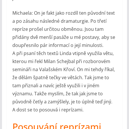
Michaela: On je fakt jako rozdíl ten původní text
a po zásahu následné dramaturgie. Po třetí
repríze prošel určitou obměnou. Jsou tam
přidány dvě menší pasáže u mé postavy, aby se
doupřesnilo pár informací o její minulosti.
A při psaní těch textů Linda vtipně využila větu,
kterou mi řekl Milan Schejbal při rozborovém
semináři na Valašském Křoví. On mi tehdy říkal,
že dělám špatně tečky ve větách. Tak jsme to
tam přiznali a navíc ještě využili i v jiném
významu. Takže myslím, že tak jak jsme to
původně četly a zamýšlely, je to úplně teď jiný.
A dost se to posouvá i reprízami.
Posouvání reprízami