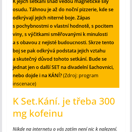
K jejich setkání snad vedou magnetické síly
osudu. Táhnou je až do noční pizzerie, kde se
odkrývají jejich niterné boje. Zápas
s pochybnostmi o vlastní hodnotě, s pocitem
viny, s výčitkami směřovanými k minulosti
a s obavou z nejisté budoucnosti. Skrze tento
boj se pak odkrývá podstata jejich vztahu
a skutečný důvod tohoto setkání. Bude se
jednat jen o další SET na divadelní šachovnici,
nebo dojde i na KÁNÍ?
(Zdroj: program
inscenace)
K Set.Kání. je třeba 300
mg kofeinu
Nikde na internetu o vás zatím není nic k nalezení.