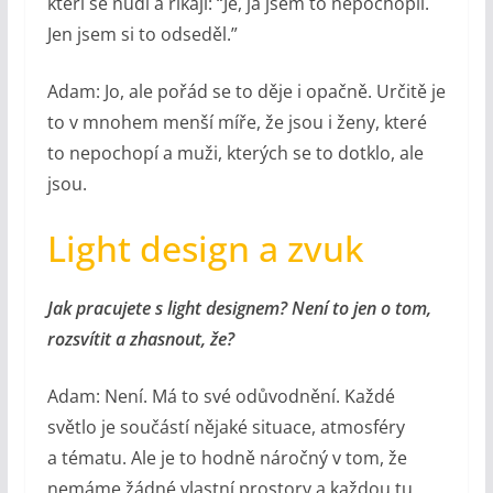
kteří se nudí a říkají: “Jé, já jsem to nepochopil.
Jen jsem si to odseděl.”
Adam: Jo, ale pořád se to děje i opačně. Určitě je
to v mnohem menší míře, že jsou i ženy, které
to nepochopí a muži, kterých se to dotklo, ale
jsou.
Light design a zvuk
Jak pracujete s light designem? Není to jen o tom,
rozsvítit a zhasnout, že?
Adam: Není. Má to své odůvodnění. Každé
světlo je součástí nějaké situace, atmosféry
a tématu. Ale je to hodně náročný v tom, že
nemáme žádné vlastní prostory a každou tu