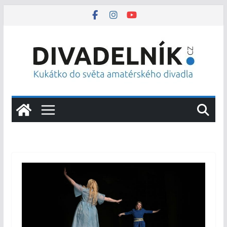
Přeskočit
na
obsah