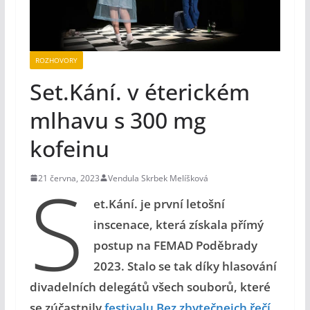
ROZHOVORY
Set.Kání. v éterickém
mlhavu s 300 mg
kofeinu
S
21 června, 2023
Vendula Skrbek Melíšková
et.Kání. je první letošní
inscenace, která získala přímý
postup na FEMAD Poděbrady
2023. Stalo se tak díky hlasování
divadelních delegátů všech souborů, které
se zúčastnily
festivalu Bez zbytečnejch řečí