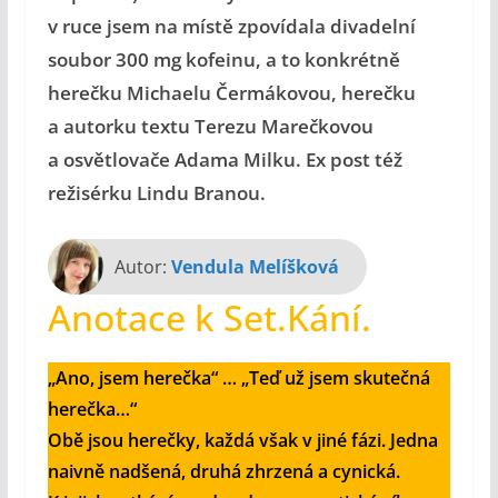
v ruce jsem na místě zpovídala divadelní
soubor 300 mg kofeinu, a to konkrétně
herečku Michaelu Čermákovou, herečku
a autorku textu Terezu Marečkovou
a osvětlovače Adama Milku. Ex post též
režisérku Lindu Branou.
Autor:
Vendula Melíšková
Anotace k Set.Kání.
„Ano, jsem herečka“ … „Teď už jsem skutečná
herečka…“
Obě jsou herečky, každá však v jiné fázi. Jedna
naivně nadšená, druhá zhrzená a cynická.