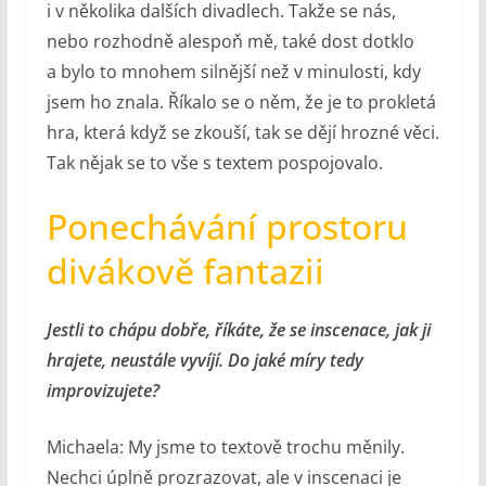
i v několika dalších divadlech. Takže se nás,
nebo rozhodně alespoň mě, také dost dotklo
a bylo to mnohem silnější než v minulosti, kdy
jsem ho znala. Říkalo se o něm, že je to prokletá
hra, která když se zkouší, tak se dějí hrozné věci.
Tak nějak se to vše s textem pospojovalo.
Ponechávání prostoru
divákově fantazii
Jestli to chápu dobře, říkáte, že se inscenace, jak ji
hrajete, neustále vyvíjí. Do jaké míry tedy
improvizujete?
Michaela: My jsme to textově trochu měnily.
Nechci úplně prozrazovat, ale v inscenaci je