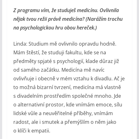
Z programu vím, že studuješ medicínu. Ovlivnila
nějak tvou režii právě medicína? (Narážím trochu
na psychologickou hru obou hereček.)
Linda: Studium mě ovlivnilo opravdu hodně.
Mám štěstí, že studuji fakultu, kde se na
předměty spjaté s psychologií, klade důraz již
od samého začátku. Medicína mě navíc
ovlivňuje i obecně v mém vztahu k divadlu. Ač je
to možná bizarní tvrzení, medicína má vlastně
s divadelním prostředím společné mnoho. Jde
o alternativní prostor, kde vnímám emoce, sílu
lidské vůle a neuvěřitelné příběhy, vnímám
radost, ale i smutek a přemýšlím o něm jako
o klíči k empatii.