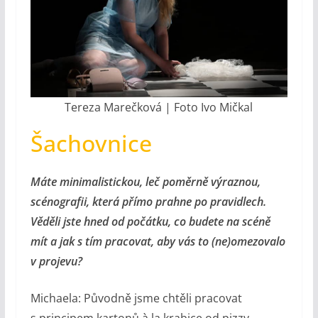
Tereza Marečková | Foto Ivo Mičkal
Šachovnice
Máte minimalistickou, leč poměrně výraznou,
scénografii, která přímo prahne po pravidlech.
Věděli jste hned od počátku, co budete na scéně
mít
a jak s tím pracovat, aby vás to (ne)omezovalo
v projevu?
Michaela: Původně jsme chtěli pracovat
s principem kartonů à la krabice od pizzy