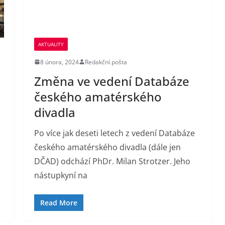
AKTUALITY
8 února, 2024
Redakční pošta
Změna ve vedení Databáze
českého amatérského
divadla
Po více jak deseti letech z vedení Databáze
českého amatérského divadla (dále jen
DČAD) odchází PhDr. Milan Strotzer. Jeho
nástupkyní na
Read More