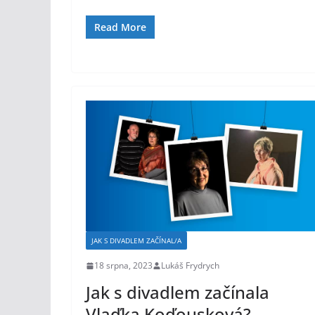
Read More
JAK S DIVADLEM ZAČÍNAL/A
18 srpna, 2023
Lukáš Frydrych
Jak s divadlem začínala
Vlaďka Koďousková?