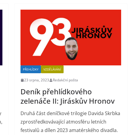
PŘEHLÍDKY
VZDĚLÁVÁNÍ
23 srpna, 2023
Redakční pošta
Deník přehlídkového
zelenáče II: Jiráskův Hronov
y
Druhá část deníčkové trilogie Davida Skrbka
n,
zprostředkovávající atmosféru letních
festivalů a dílen 2023 amatérského divadla.