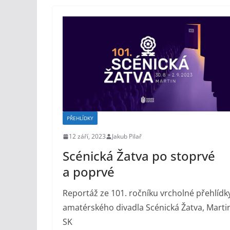
PŘEHLÍDKY
12 září, 2023
Jakub Pilař
Scénická Žatva po stoprvé
a poprvé
Reportáž ze 101. ročníku vrcholné přehlídk
amatérského divadla Scénická Žatva, Marti
SK