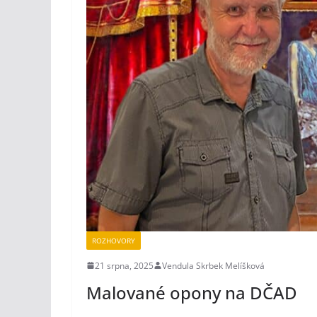
ROZHOVORY
21 srpna, 2025
Vendula Skrbek Melíšková
Malované opony na DČAD