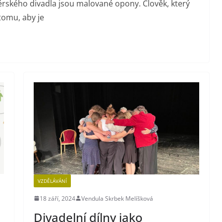
rského divadla jsou malované opony. Člověk, který
 tomu, aby je
VZDĚLÁVÁNÍ
18 září, 2024
Vendula Skrbek Melíšková
Divadelní dílny jako