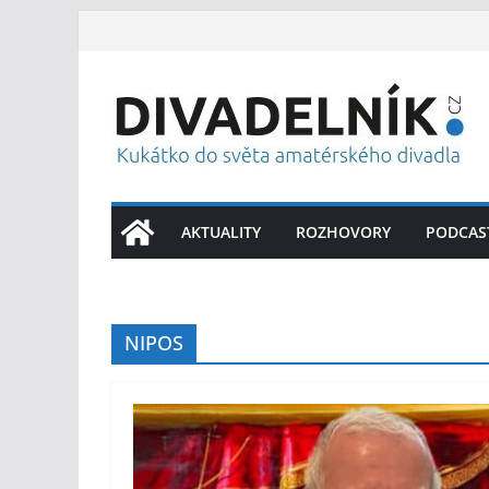
Přeskočit
na
obsah
AKTUALITY
ROZHOVORY
PODCAS
NIPOS