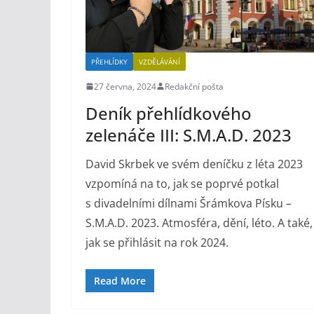
PŘEHLÍDKY
VZDĚLÁVÁNÍ
27 června, 2024
Redakční pošta
Deník přehlídkového
zelenáče III: S.M.A.D. 2023
David Skrbek ve svém deníčku z léta 2023
vzpomíná na to, jak se poprvé potkal
s divadelními dílnami Šrámkova Písku –
S.M.A.D. 2023. Atmosféra, dění, léto. A také,
jak se přihlásit na rok 2024.
Read More