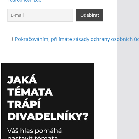
Pokračováním, příjímáte zásady ochrany osobních ú