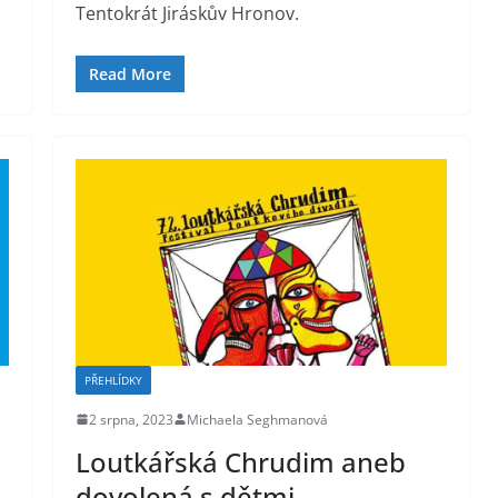
Tentokrát Jiráskův Hronov.
Read More
PŘEHLÍDKY
2 srpna, 2023
Michaela Seghmanová
Loutkářská Chrudim aneb
dovolená s dětmi