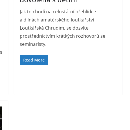
Jak to chodí na celostátní přehlídce
a dílnách amatérského loutkářství
Loutkářská Chrudim, se dozvíte
prostřednictvím krátkých rozhovorů se
seminaristy.
a
Read More