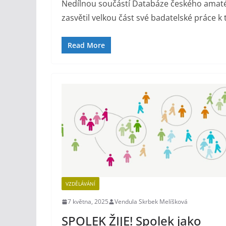
Nedílnou součástí Databáze českého amaté
zasvětil velkou část své badatelské práce k
Read More
VZDĚLÁVÁNÍ
7 května, 2025
Vendula Skrbek Melíšková
SPOLEK ŽIJE! Spolek jako