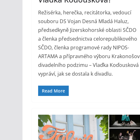
Režisérka, herečka, recitátorka, vedoucí
souboru DS Vojan Desná Mladá Haluz,
předsedkyně Jizerskohorské oblasti SČDO
a členka předsednictva celorepublikového
SČDO, členka programové rady NIPOS-
ARTAMA a přípravného výboru Krakonošov
divadelního podzimu – Vlaďka Koďousková
vypráví, jak se dostala k divadlu.
Read More