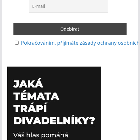
Pokračováním, příjímáte zásady ochrany osobních