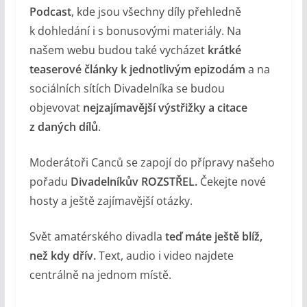
Podcast
, kde jsou všechny díly přehledně
k dohledání i s bonusovými materiály. Na
našem webu budou také vycházet
krátké
teaserové články k jednotlivým epizodám
a na
sociálních sítích Divadelníka se budou
objevovat
nejzajímavější výstřižky a citace
z daných dílů
.
Moderátoři Canců se zapojí do přípravy našeho
pořadu
Divadelníkův ROZSTŘEL.
Čekejte nové
hosty a ještě zajímavější otázky.
Svět amatérského divadla
teď máte ještě blíž,
než kdy dřív.
Text, audio i video najdete
centrálně na jednom místě.