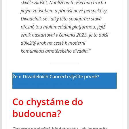
skvěle zlidštit. Nahlíží na to všechno trochu
jiným způsobem a přináší nové perspektivy.
Divadelník se i díky této spolupráci stává
přesně tou multimediální platformou, jejíž
vznik odstartoval v červenci 2025. Je to další
důležitý krok na cestě k moderní
komunikaci amatérského divadla.“
Že o Divadelních Cancech slyšíte prvně?
Přečtěte si náš rozhovor s tvůrci.
Co chystáme do
budoucna?
Chceme společně hledat cesty, jak komunitu