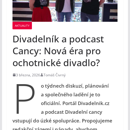
AKTUALITY
Divadelník a podcast
Cancy: Nová éra pro
ochotnické divadlo?
P
3 března, 2026
Tomáš Čivrný
o týdnech diskuzí, plánování
a společného ladění je to
oficiální. Portál Divadelnik.cz
a podcast Divadelní cancy
vstupují do úzké spolupráce. Propojujeme
redakční zázemí i nápady, abychom