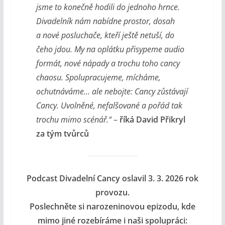
jsme to konečně hodili do jednoho hrnce.
Divadelník nám nabídne prostor, dosah
a nové posluchače, kteří ještě netuší, do
čeho jdou. My na oplátku přisypeme audio
formát, nové nápady a trochu toho cancy
chaosu. Spolupracujeme, mícháme,
ochutnáváme… ale nebojte: Cancy zůstávají
Cancy. Uvolněné, nefalšované a pořád tak
trochu mimo scénář.“
–
říká David Přikryl
za tým tvůrců
Podcast Divadelní Cancy oslavil 3. 3. 2026 rok
provozu.
Poslechněte si narozeninovou epizodu, kde
mimo jiné rozebíráme i naši spolupráci: