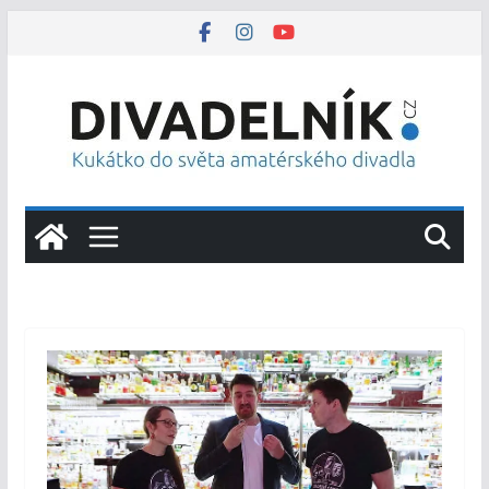
Přeskočit
na
obsah