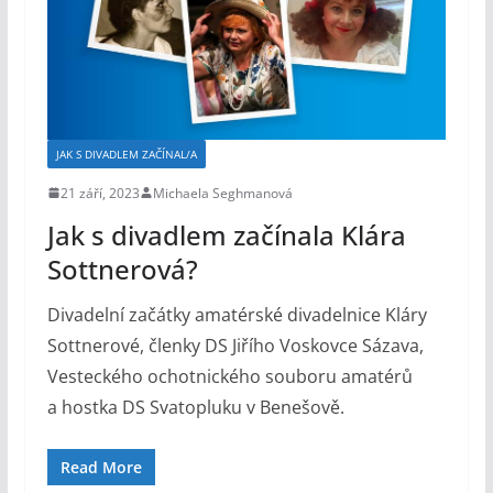
JAK S DIVADLEM ZAČÍNAL/A
21 září, 2023
Michaela Seghmanová
Jak s divadlem začínala Klára
Sottnerová?
Divadelní začátky amatérské divadelnice Kláry
Sottnerové, členky DS Jiřího Voskovce Sázava,
Vesteckého ochotnického souboru amatérů
a hostka DS Svatopluku v Benešově.
Read More