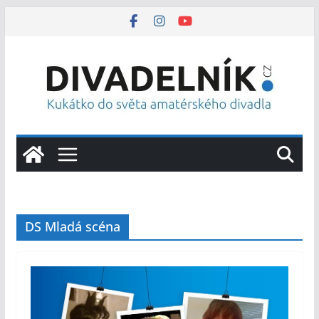
Přeskočit
na
obsah
DS Mladá scéna