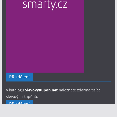
PR sdělení
V katalogu
SlevovyKupon.net
naleznete zdarma tisíce
slevových kupónů.
PR sdělení