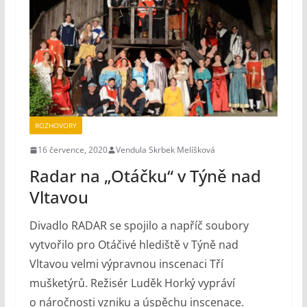
ROZHOVORY
16 července, 2020
Vendula Skrbek Melíšková
Radar na „Otáčku“ v Týně nad
Vltavou
Divadlo RADAR se spojilo a napříč soubory
vytvořilo pro Otáčivé hlediště v Týně nad
Vltavou velmi výpravnou inscenaci Tří
mušketýrů. Režisér Luděk Horký vypráví
o náročnosti vzniku a úspěchu inscenace.