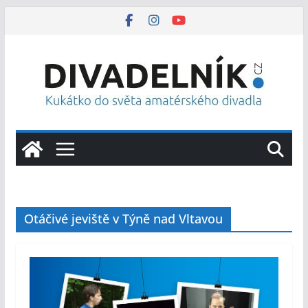
Přeskočit
na
obsah
Otáčivé jeviště v Týně nad Vltavou