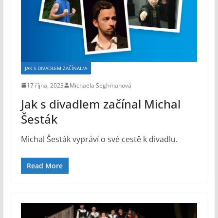
JAK S DIVADLEM ZAČÍNAL/A
17 října, 2023
Michaela Seghmanová
Jak s divadlem začínal Michal
Šesták
Michal Šesták vypráví o své cestě k divadlu.
Read More