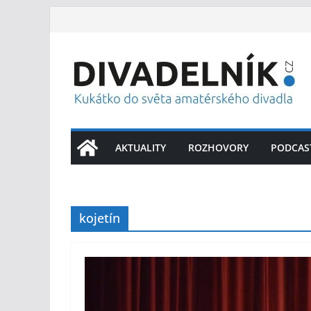
Přeskočit
na
obsah
AKTUALITY
ROZHOVORY
PODCAS
kojetín