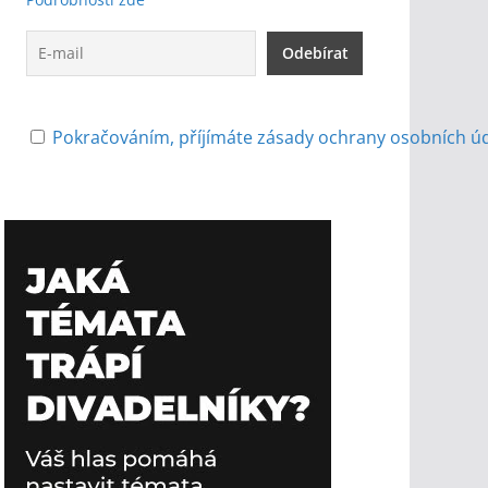
Pokračováním, příjímáte zásady ochrany osobních ú