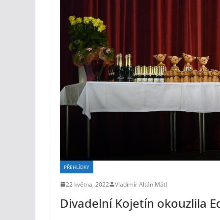
PŘEHLÍDKY
22 května, 2022
Vladimír Altán Mátl
Divadelní Kojetín okouzlila E