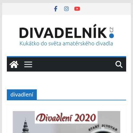
Přeskočit
na
obsah
divadlení