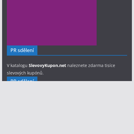
PR sdělení
V katalogu
SlevovyKupon.net
naleznete zdarma tisíce
slevových kupónů.
PR sdělení
Hledáte fotografa pro svůj soubor, festival nebo
jednorázovou akci?
Fotograf Eliáš Lix - portfolio a ceník
focení