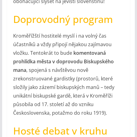
obohacující slyšet na jevišti slovenštinu!
Doprovodný program
Kroměřížští hostitelé myslí i na volný čas
účastníků a vždy připojí nějakou zajímavou
vložku. Tentokrát to bude
komentovaná
prohlídka města v doprovodu Biskupského
mana
, spojená s návštěvou nově
zrekonstruované gardistky (prostorů, které
složily jako zázemí biskupských manů – tedy
unikátní biskupské gardě, která v Kroměříži
působila od 17. století až do vzniku
Československa, potažmo do roku 1919).
Hosté debat v kruhu