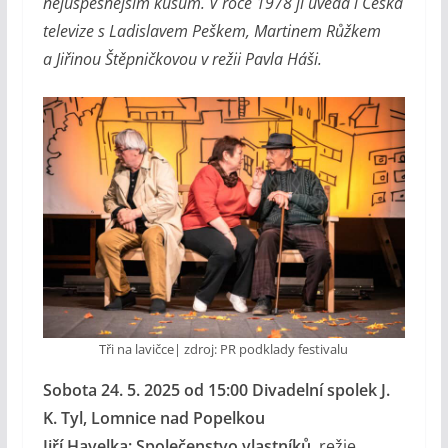
nejúspěšnějším kusům. V roce 1978 ji uveda i Česká
televize s Ladislavem Peškem, Martinem Růžkem
a Jiřinou Štěpničkovou v režii Pavla Háši.
Tři na lavičce| zdroj: PR podklady festivalu
Sobota 24. 5. 2025 od 15:00 Divadelní spolek J.
K. Tyl, Lomnice nad Popelkou
Jiří Havelka: Společenstvo vlastníků
, režie