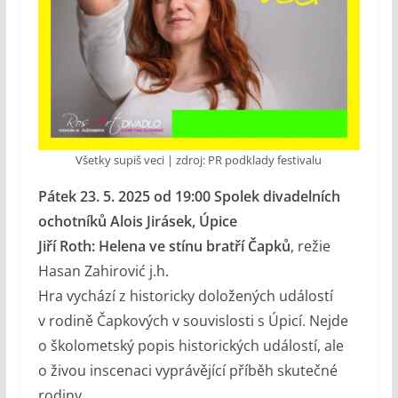
Všetky supiš veci | zdroj: PR podklady festivalu
Pátek 23. 5. 2025 od 19:00 Spolek divadelních
ochotníků Alois Jirásek, Úpice
Jiří Roth: Helena ve stínu bratří Čapků
, režie
Hasan Zahirović j.h.
Hra vychází z historicky doložených událostí
v rodině Čapkových v souvislosti s Úpicí. Nejde
o školometský popis historických událostí, ale
o živou inscenaci vyprávějící příběh skutečné
rodiny.