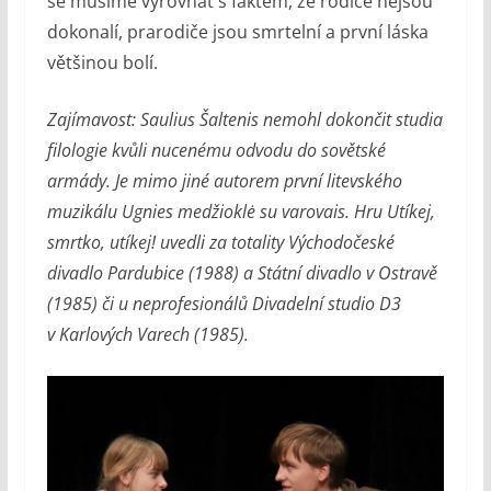
se musíme vyrovnat s faktem, že rodiče nejsou
dokonalí, prarodiče jsou smrtelní a první láska
většinou bolí.
Zajímavost: Saulius Šaltenis nemohl dokončit studia
filologie kvůli nucenému odvodu do sovětské
armády. Je mimo jiné autorem první litevského
muzikálu Ugnies medžioklė su varovais. Hru Utíkej,
smrtko, utíkej! uvedli za totality Východočeské
divadlo Pardubice (1988) a Státní divadlo v Ostravě
(1985) či u neprofesionálů Divadelní studio D3
v Karlových Varech (1985).