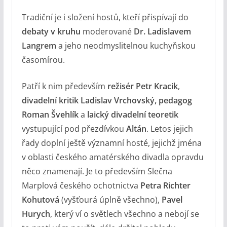
Tradiční je i složení hostů, kteří přispívají do
debaty v kruhu
moderované
Dr. Ladislavem
Langrem
a jeho neodmyslitelnou kuchyňskou
časomírou.
Patří k nim především
režisér Petr Kracik
,
divadelní kritik Ladislav Vrchovský, pedagog
Roman Švehlík
a
laický divadelní teoretik
vystupující pod přezdívkou
Altán
. Letos jejich
řady doplní ještě významní hosté, jejichž jména
v oblasti českého amatérského divadla opravdu
něco znamenají. Je to především Slečna
Marplová českého ochotnictva
Petra Richter
Kohutová
(vyšťourá úplně všechno),
Pavel
Hurych
, který ví o světlech všechno a nebojí se