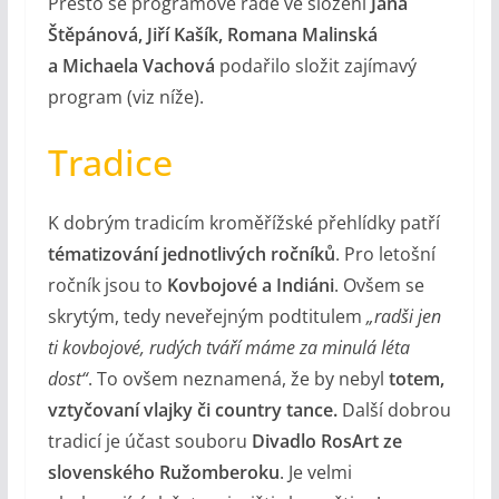
Přesto se programové radě ve složení
Jana
Štěpánová, Jiří Kašík, Romana Malinská
a Michaela Vachová
podařilo složit zajímavý
program (viz níže).
Tradice
K dobrým tradicím kroměřížské přehlídky patří
tématizování jednotlivých ročníků
. Pro letošní
ročník jsou to
Kovbojové a Indiáni
. Ovšem se
skrytým, tedy neveřejným podtitulem
„radši jen
ti kovbojové, rudých tváří máme za minulá léta
dost“
. To ovšem neznamená, že by nebyl
totem,
vztyčovaní vlajky či country tance.
Další dobrou
tradicí je účast souboru
Divadlo RosArt
ze
slovenského Ružomberoku
. Je velmi