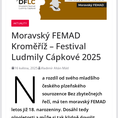
AKTUALITY
Moravský FEMAD
Kroměříž – Festival
Ludmily Cápkové 2025
N
16 května, 2025
Vladimír Altán Mátl
a rozdíl od svého mladšího
českého plzeňského
sourozence Bez zbytečnejch
řečí, má ten moravský FEMAD
letos již 18. narozeniny. Dosáhl tedy
plnoletosti a může si tak klidně dovolit