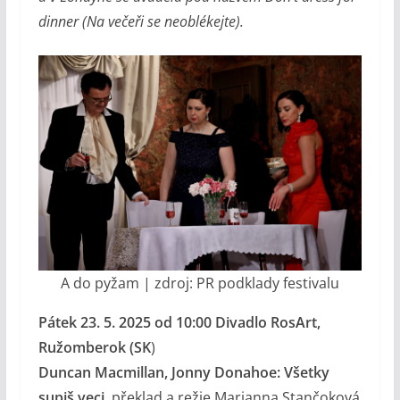
dinner (Na večeři se neoblékejte).
A do pyžam | zdroj: PR podklady festivalu
Pátek 23. 5. 2025 od 10:00
Divadlo RosArt,
Ružomberok (SK
)
Duncan Macmillan, Jonny Donahoe: Všetky
supiš veci
, překlad a režie Marianna Stančoková