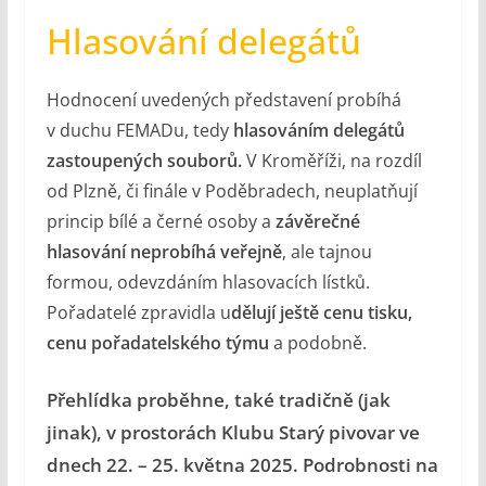
Hlasování delegátů
Hodnocení uvedených představení probíhá
v duchu FEMADu, tedy
hlasováním delegátů
zastoupených souborů.
V Kroměříži, na rozdíl
od Plzně, či finále v Poděbradech, neuplatňují
princip bílé a černé osoby a
závěrečné
hlasování neprobíhá veřejně
, ale tajnou
formou, odevzdáním hlasovacích lístků.
Pořadatelé zpravidla u
dělují ještě cenu tisku,
cenu pořadatelského týmu
a podobně.
Přehlídka proběhne, také tradičně (jak
jinak), v prostorách Klubu Starý pivovar ve
dnech 22. – 25. května 2025. Podrobnosti na