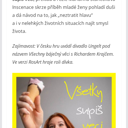
Inscenace skrze příběh mladé ženy pohladí duši
a dá návod na to, jak „neztratit hlavu“
a i v nelehkých životních situacích najít smysl
života.
Zajímavost: V česku hru uvádí divadlo Ungelt pod
názvem Všechny báječný věci s Richardem Krajčem.
Ve verzi RosArt hraje roli dívka.