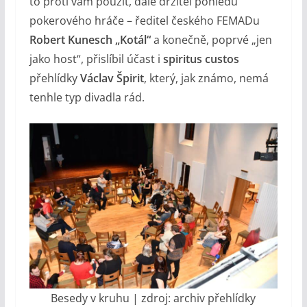
to proti vám použít, dále držitel pohledu
pokerového hráče – ředitel českého FEMADu
Robert Kunesch „Kotál“
a konečně, poprvé „jen
jako host“, přislíbil účast i
spiritus custos
přehlídky
Václav Špirit
, který, jak známo, nemá
tenhle typ divadla rád.
Besedy v kruhu | zdroj: archiv přehlídky