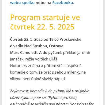
webu spolku
nebo na
Facebooku
.
Program startuje ve
čtvrtek 22. 5. 2025
Čtvrtek 22. 5. 2025 od 19:00 Proskovické
divadlo Nad Struhou, Ostrava
Marc Camoletti: A do pyžam!
, překlad Jaromír
Janeček, režie Vojtěch Eliáš
Notoricky známá a přitom stále úspěšná
komedie o tom, že brát s sebou milenky na
víkend není úplně skvělý nápad.
Zajímavost: Komedie A do pyžam! Má v originále
název Pyjama pour six (Pyžamo pro šest)
a v Londýně se uváděla pod názvem Don’t dress for