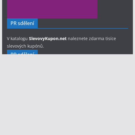
PR sdělení
V katalogu
SlevovyKupon.net
naleznete zdarma tisíce
slevových kupónů.
PR sdělení
Hledáte fotografa pro svůj soubor, festival nebo
jednorázovou akci?
Fotograf Eliáš Lix - portfolio a ceník
focení
Copyright © 2026
Divadelník.cz
. Všechna práva vyhrazena.
Šablona:
ColorMag
od ThemeGrill. Používáme
WordPress
(v
češtině).