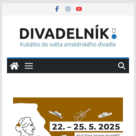
Přeskočit
na
obsah