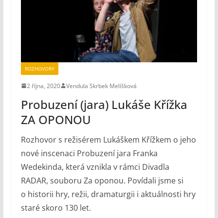
ROZHOVORY
2 října, 2020
Vendula Skrbek Melíšková
Probuzení (jara) Lukáše Křížka
ZA OPONOU
Rozhovor s režisérem Lukáškem Křížkem o jeho
nové inscenaci Probuzení jara Franka
Wedekinda, která vznikla v rámci Divadla
RADAR, souboru Za oponou. Povídali jsme si
o historii hry, režii, dramaturgii i aktuálnosti hry
staré skoro 130 let.