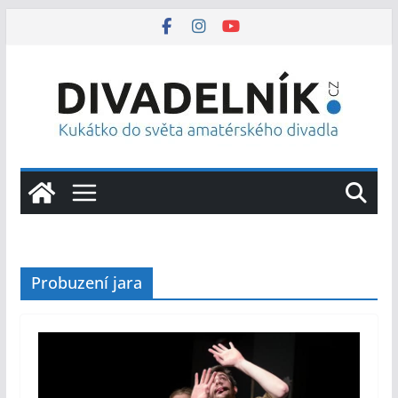
Přeskočit
na
obsah
Probuzení jara