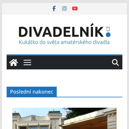
Přeskočit
na
obsah
Poslední nakonec