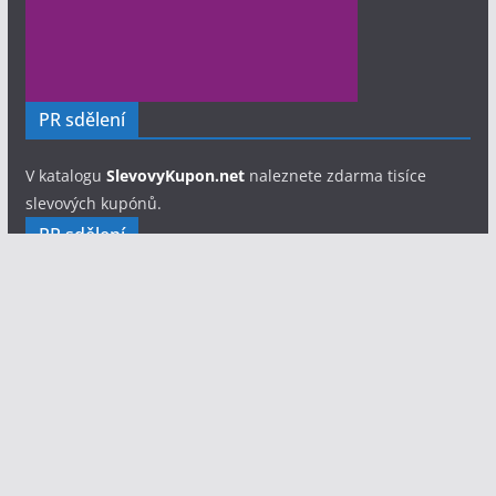
PR sdělení
V katalogu
SlevovyKupon.net
naleznete zdarma tisíce
slevových kupónů.
PR sdělení
Hledáte fotografa pro svůj soubor, festival nebo
jednorázovou akci?
Fotograf Eliáš Lix - portfolio a ceník
focení
Copyright © 2026
Divadelník.cz
. Všechna práva vyhrazena.
Šablona:
ColorMag
od ThemeGrill. Používáme
WordPress
(v