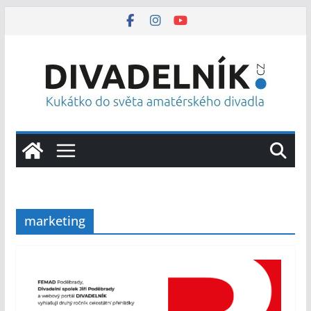
Přeskočit
na
obsah
marketing