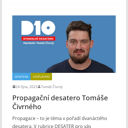
DESATERA
VZDĚLÁVÁNÍ
24 října, 2023
Tomáš Čivrný
Propagační desatero Tomáše
Čivrného
Propagace – to je téma v pořadí dvanáctého
desatera. V rubrice DESATER pro vás