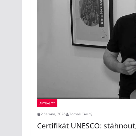
AKTUALITY
2 června, 2026
Tomáš Čivrný
Certifikát UNESCO: stáhnout