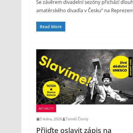
Se závěrem divadelní sezóny přichází dlouho
amatérského divadla v Česku“ na Reprezen
Read More
AKTUALITY
5 ledna, 2026
Tomáš Čivrný
Přijďte oslavit zápis na