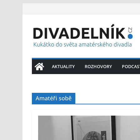
Přeskočit
na
obsah
AKTUALITY
ROZHOVORY
PODCAS
Amatéři sobě