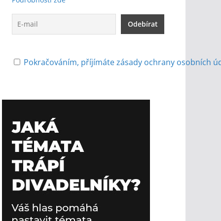
Pokračováním, příjímáte zásady ochrany osobních ú