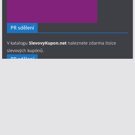
PR sdělení
V katalogu
SlevovyKupon.net
naleznete zdarma tisíce
slevových kupónů.
PR sdělení
Hledáte fotografa pro svůj soubor, festival nebo
jednorázovou akci?
Fotograf Eliáš Lix - portfolio a ceník
focení
Copyright © 2026
Divadelník.cz
. Všechna práva vyhrazena.
Šablona:
ColorMag
od ThemeGrill. Používáme
WordPress
(v