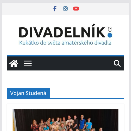
Přeskočit
na
obsah
Vojan Studená