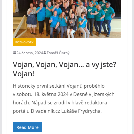
ROZHOVORY
24 června, 2024
Tomáš Čivrný
Vojan, Vojan, Vojan… a vy jste?
Vojan!
Historicky první setkání Vojanů proběhlo
v sobotu 18. května 2024 v Desné v Jizerských
horách. Nápad se zrodil v hlavě redaktora
portálu Divadelník.cz Lukáše Frydrycha,
Read More