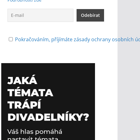
Pokračováním, příjímáte zásady ochrany osobních ú