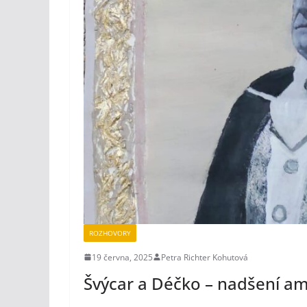
ROZHOVORY
19 června, 2025
Petra Richter Kohutová
Švýcar a Déčko – nadšení am