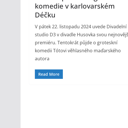
komedie v karlovarském
Déčku
V pátek 22. listopadu 2024 uvede Divadelní
studio D3 v divadle Husovka svou nejnovějš
premiéru. Tentokrát půjde o groteskní
komedii Tótovi věhlasného maďarského
autora
Read More