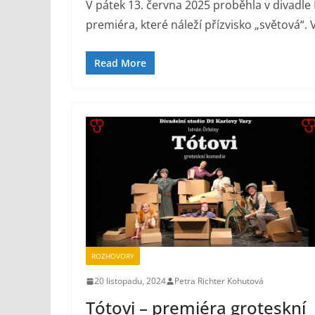
V pátek 13. června 2025 proběhla v divadle
premiéra, které náleží přízvisko „světová“.
Read More
ROZHOVORY
20 listopadu, 2024
Petra Richter Kohutová
Tótovi – premiéra groteskní