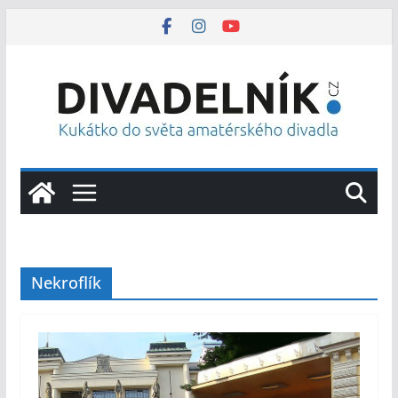
Přeskočit
na
obsah
Nekroflík