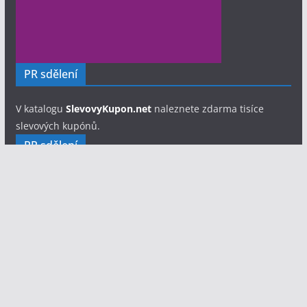
PR sdělení
V katalogu
SlevovyKupon.net
naleznete zdarma tisíce
slevových kupónů.
PR sdělení
Hledáte fotografa pro svůj soubor, festival nebo
jednorázovou akci?
Fotograf Eliáš Lix - portfolio a ceník
focení
Copyright © 2026
Divadelník.cz
. Všechna práva vyhrazena.
Šablona:
ColorMag
od ThemeGrill. Používáme
WordPress
(v