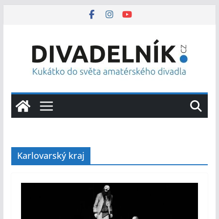
Přeskočit
na
obsah
Karlovarský kraj