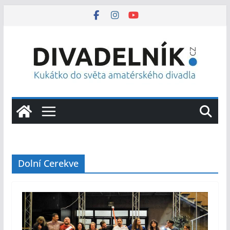
Přeskočit
na
obsah
Dolní Cerekve