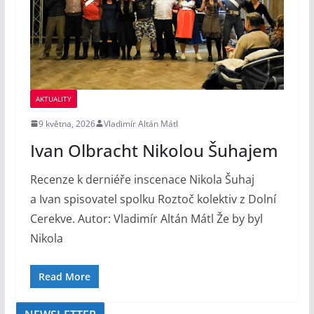
AKTUALITY
9 května, 2026
Vladimír Altán Mátl
Ivan Olbracht Nikolou Šuhajem
Recenze k derniéře inscenace Nikola Šuhaj
a Ivan spisovatel spolku Roztoč kolektiv z Dolní
Cerekve. Autor: Vladimír Altán Mátl Že by byl
Nikola
Read More