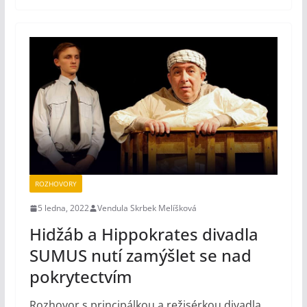
ROZHOVORY
5 ledna, 2022
Vendula Skrbek Melíšková
Hidžáb a Hippokrates divadla
SUMUS nutí zamýšlet se nad
pokrytectvím
Rozhovor s principálkou a režisérkou divadla