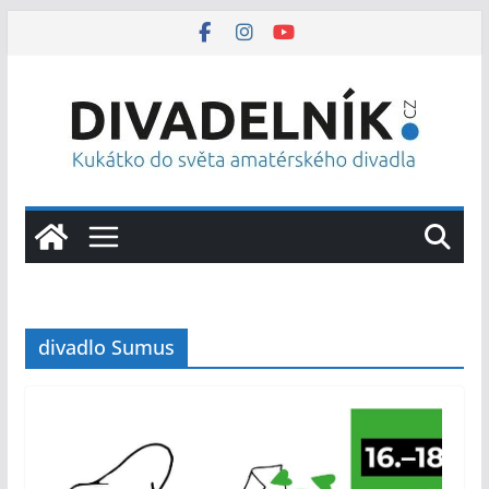
Přeskočit
na
obsah
divadlo Sumus