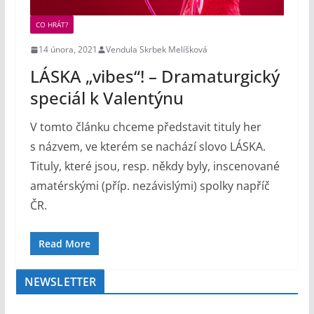
CO HRÁT?
14 února, 2021
Vendula Skrbek Melíšková
LÁSKA „vibes“! – Dramaturgický
speciál k Valentýnu
V tomto článku chceme představit tituly her
s názvem, ve kterém se nachází slovo LÁSKA.
Tituly, které jsou, resp. někdy byly, inscenované
amatérskými (příp. nezávislými) spolky napříč
ČR.
Read More
NEWSLETTER